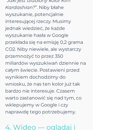
“
Jaki jest ulubiony kolor Kim 
Kardashian?
”. Niby błahe 
wyszukanie, potencjalnie 
interesującej rzeczy. Musimy 
jednak wiedzieć, że każde 
wyszukanie hasła w Google 
przekłada się na emisję 0,2 grama 
CO2. Niby niewiele, ale wystarczy 
przemnożyć to przez 350 
miliardów wyszukiwań dziennie na 
całym świecie. Postawieni przed 
wynikiem dochodzimy do 
wniosku, że nas ten kolor już tak 
bardzo nie interesuje. Czasem 
warto zastanowić się nad tym, co 
wklepujemy w Google i czy 
naprawdę tego potrzebujemy.
4. Wideo — oglądaj i 