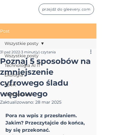
przejdź do gleevery.com
Post
Wszystkie posty
31 paź 2022
3 minut(y) czytania
Wszystkie posty
Poznaj 5 sposobów na
Technologia AI IT
zmniejszenie
Ekologia
cyfrowego śladu
Sport
węglowego
Oszczędzanie
Zaktualizowano:
28 mar 2025
Pora na wpis z przesłaniem. 
Jakim? Przeczytajcie do końca, 
by się przekonać. 