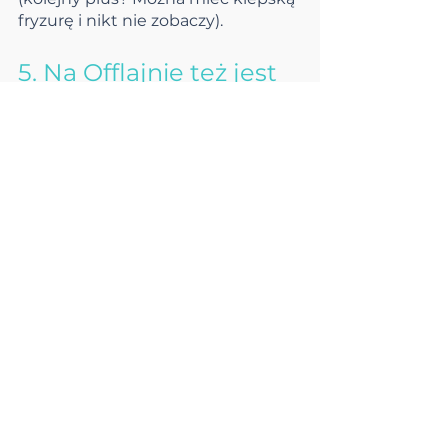
fryzurę i nikt nie zobaczy).
5. Na Offlajnie też jest 
fajnie.
Czy łapiecie się na tym, że 
przeglądacie Internet dla samego 
przeglądania? Nieustanne 
odświeżanie social mediów, 
wchodzenie po kilkanaście razy na 
te same strony, oglądanie czegoś, 
co zna się na pamięć lub co nawet 
niespecjalnie Was interesuje. 
Ukrócenie bezcelowego 
korzystania z Internetu i urządzeń 
elektrycznych to bodaj 
najłatwiejszy sposób na 
ograniczenie szkodliwych skutków 
ubocznych z tym związanych. 