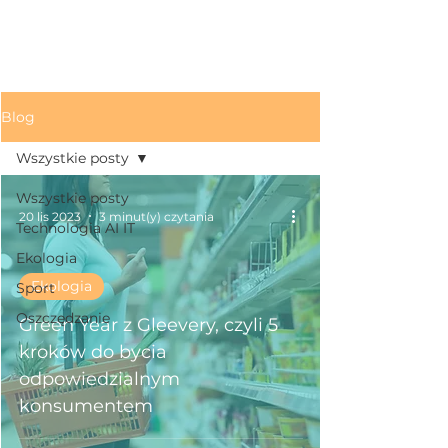
Blog
Wszystkie posty
Wszystkie posty
20 lis 2023
3 minut(y) czytania
Technologia AI IT
Ekologia
Ekologia
Sport
Oszczędzanie
Green Year z Gleevery, czyli 5
kroków do bycia
odpowiedzialnym
konsumentem